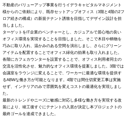
不動産のバリューアップ事業を行うイデラキャピタルマネジメント
様からのご依頼により、既存セットアップオフィス（3階と4階の2フ
ロア続きの構成）の新規テナント誘致を目指してデザイン設計を担
当しました。
ターゲットをIT企業のベンチャーとし、カジュアルで居心地の良い
オフィス環境を実現することを目指しました。そこで木目や柄物を
巧みに取り入れ、温かみのある空間を演出しまし、さらにグリーン
アイテムを配置することでオフィス緑化の効果も取り入れました。
各階にカフェカウンターを設置することで、オフィス利用者同士の
交流を活性化させ、魅力的なオフィス環境を提案しました。3階では
会議室をラウンジに変えることで、ワーカーに最適な環境を提供す
るABWな働き方が可能となります。4階では間仕切変更工事は実施
せず、インテリアのみで雰囲気を変えコストの最適化を実現しまし
た。
最新のトレンドやニーズに敏感に対応し多様な働き方を実現する改
装により、竣工後すぐにテナントの入居が決定し本プロジェクトの
最終ゴールを達成できました。