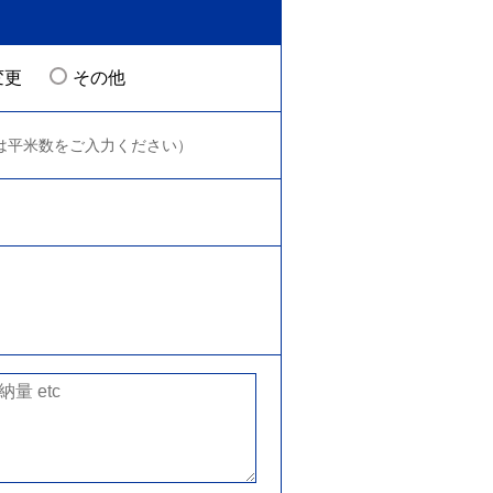
】
変更
その他
は平米数をご入力ください）