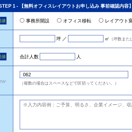
STEP 1 - 【無料オフィスレイアウトお申し込み 事前確認内容
必須
事務所開設
オフィス移転
レイアウト
坪 ／
㎡
（坪数また
必須
合計人数
人
のが
（複数の場合はスペースなどで区切ってください。）